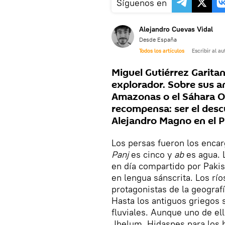
Síguenos en
Alejandro Cuevas Vidal
Desde España
Todos los artículos
Escribir al au
Miguel Gutiérrez Garitano
explorador. Sobre sus an
Amazonas o el Sáhara Oc
recompensa: ser el desc
Alejandro Magno en el P
Los persas fueron los enca
Panj
es cinco y
ab
es agua. L
en día compartido por Pakis
en lengua sánscrita. Los rí
protagonistas de la geograf
Hasta los antiguos griegos 
fluviales. Aunque uno de ello
Jhelum, Hidaspes para los h