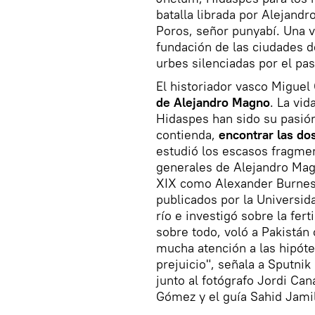
batalla librada por Alejand
Poros, señor punyabí. Una vi
fundación de las ciudades 
urbes silenciadas por el pa
El historiador vasco Miguel
de Alejandro Magno
. La vid
Hidaspes han sido su pasión
contienda,
encontrar las do
estudió los escasos fragmen
generales de Alejandro Magn
XIX como Alexander Burnes
publicados por la Universid
río e investigó sobre la fert
sobre todo, voló a Pakistán 
mucha atención a las hipóte
prejuicio", señala a Sputnik
junto al fotógrafo Jordi Cana
Gómez y el guía Sahid Jami