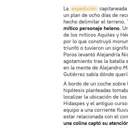
La
expedición
capitaneada p
un plan de ocho días de rec
hecho delimitar el terreno.
mítico personaje heleno
. U
de los míticos Aquiles y Hé
por lo que construyó monum
triunfó o tuvieron un signif
Poros levantó Alejandría Ni
agotamiento tras la batalla 
en la mente de Alejandro M
Gutiérrez sabía dónde querí
A bordo de un coche sobre l
hipótesis planteadas tomab
localizar la ubicación de lo
Hidaspes y el antiguo curso
equipo a una corriente fluvi
estar relacionada con el con
una colina captó su atenció