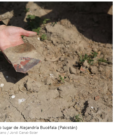
 lugar de Alejandría Bucéfala (Pakistán)
tano / Jordi Canal-Soler