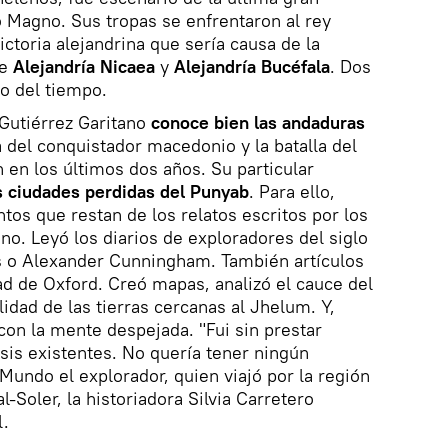
ro Magno. Sus tropas se enfrentaron al rey
ctoria alejandrina que sería causa de la
de
Alejandría Nicaea
y
Alejandría Bucéfala
. Dos
so del tiempo.
 Gutiérrez Garitano
conoce bien las andaduras
a del conquistador macedonio y la batalla del
 en los últimos dos años. Su particular
s ciudades perdidas del Punyab
. Para ello,
tos que restan de los relatos escritos por los
o. Leyó los diarios de exploradores del siglo
 o Alexander Cunningham. También artículos
ad de Oxford. Creó mapas, analizó el cauce del
ilidad de las tierras cercanas al Jhelum. Y,
con la mente despejada. "Fui sin prestar
sis existentes. No quería tener ningún
 Mundo el explorador, quien viajó por la región
l-Soler, la historiadora Silvia Carretero
l.