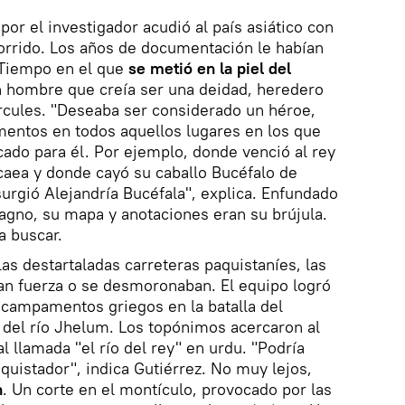
or el investigador acudió al país asiático con
orrido. Los años de documentación le habían
 Tiempo en el que
se metió en la piel del
n hombre que creía ser una deidad, heredero
rcules. "Deseaba ser considerado un héroe,
entos en todos aquellos lugares en los que
icado para él. Por ejemplo, donde venció al rey
caea y donde cayó su caballo Bucéfalo de
surgió Alejandría Bucéfala", explica. Enfundado
agno, su mapa y anotaciones eran su brújula.
a buscar.
as destartaladas carreteras paquistaníes, las
an fuerza o se desmoronaban. El equipo logró
s campamentos griegos en la batalla del
 del río Jhelum. Los topónimos acercaron al
al llamada "el río del rey" en urdu. "Podría
quistador", indica Gutiérrez. No muy lejos,
n
. Un corte en el montículo, provocado por las