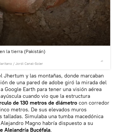
2
/2
en la tierra (Pakistán)
Garitano / Jordi Canal-Soler
© Foto : C
 el Jhertum y las montañas, donde marcaban
ción de una pared de adobe giró la mirada del
 a Google Earth para tener una visión aérea
mayúscula cuando vio que la estructura
írculo de 130 metros de diámetro
con corredor
 cinco metros. De sus elevados muros
as talladas. Simulaba una tumba macedónica
ue Alejandro Magno habría dispuesto a su
e Alejandría Bucéfala
.