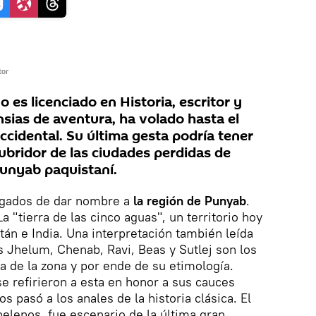
tor
 es licenciado en Historia, escritor y
sias de aventura, ha volado hasta el
cidental. Su última gesta podría tener
ubridor de las ciudades perdidas de
unyab paquistaní.
rgados de dar nombre a
la región de Punyab
.
a "tierra de las cinco aguas", un territorio hoy
tán e India. Una interpretación también leída
os Jhelum, Chenab, Ravi, Beas y Sutlej son los
ía de la zona y por ende de su etimología.
se refirieron a esta en honor a sus cauces
s pasó a los anales de la historia clásica. El
elenos, fue escenario de la última gran