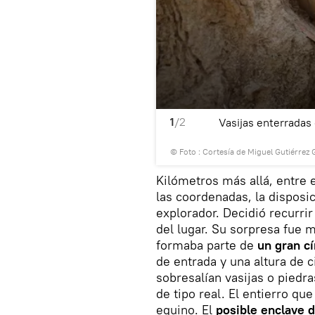
1
/2
red (Pakistán)
Vasijas enterradas 
© Foto : Cortesía de Miguel Gutiérrez 
Kilómetros más allá, entre
las coordenadas, la disposi
explorador. Decidió recurrir
del lugar. Su sorpresa fue 
formaba parte de
un gran c
de entrada y una altura de
sobresalían vasijas o piedr
de tipo real. El entierro q
equino. El
posible enclave d