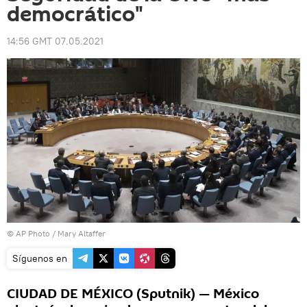
democrático"
14:56 GMT 07.05.2021
© AP Photo / Mary Altaffer
Síguenos en
CIUDAD DE MÉXICO (Sputnik) — México