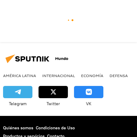
Mundo
AMÉRICA LATINA
INTERNACIONAL
ECONOMÍA
DEFENSA
M
Telegram
Twitter
VK
Quiénes somos
Condiciones de Uso
Productos y servicios
Contacto