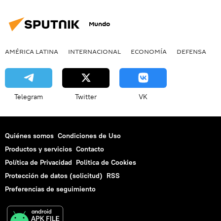
Mundo
AMÉRICA LATINA
INTERNACIONAL
ECONOMÍA
DEFENSA
M
Telegram
Twitter
VK
Quiénes somos
Condiciones de Uso
Productos y servicios
Contacto
Política de Privacidad
Politica de Cookies
Protección de datos (solicitud)
RSS
Preferencias de seguimiento