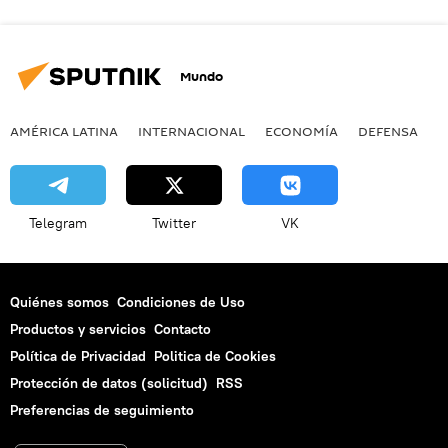
Mundo
AMÉRICA LATINA
INTERNACIONAL
ECONOMÍA
DEFENSA
M
Telegram
Twitter
VK
Quiénes somos
Condiciones de Uso
Productos y servicios
Contacto
Política de Privacidad
Politica de Cookies
Protección de datos (solicitud)
RSS
Preferencias de seguimiento