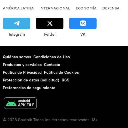
AMÉRICA LATINA
INTERNACIONAL
ECONOMÍA
DEFENSA
M
Telegram
Twitter
VK
Quiénes somos
Condiciones de Uso
Productos y servicios
Contacto
Política de Privacidad
Politica de Cookies
Protección de datos (solicitud)
RSS
Preferencias de seguimiento
© 2026 Sputnik Todos los derechos reservados. 18+