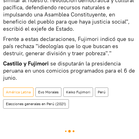
similar al nuestro: revolución democrática y cultural
pacífica, defendiendo recursos naturales e
impulsando una Asamblea Constituyente, en
beneficio del pueblo para que haya justicia social",
escribió el exjefe de Estado.
Frente a estas declaraciones, Fujimori indicó que su
país rechaza "ideologías que lo que buscan es
destruir, generar división y traer pobreza"."
Castillo y Fujimori
se disputarán la presidencia
peruana en unos comicios programados para el 6 de
junio.
América Latina
Evo Morales
Keiko Fujimori
Perú
Elecciones generales en Perú (2021)