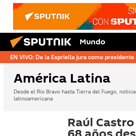
Mundo
EN VIVO: De la Espriella jura como president
América Latina
Desde el Río Bravo hasta Tierra del Fuego, noticias
latinoamericana
Raúl Castro 
68 años des