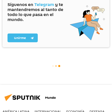
Síguenos en
Telegram
y te
mantendremos al tanto de
todo lo que pasa en el
mundo.
Unirme
Mundo
AMÉRICA LATINA
INTERNACIONAL
ECONOMÍA
DEFENSA
M