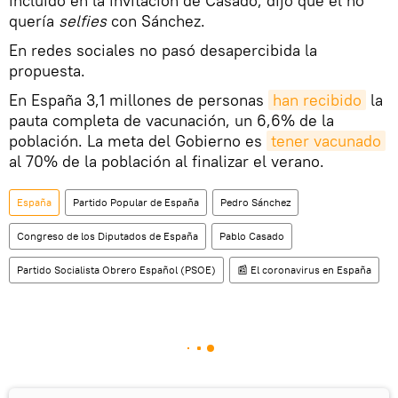
incluido en la invitación de Casado, dijo que él no
quería
selfies
con Sánchez.
En redes sociales no pasó desapercibida la
propuesta.
En España 3,1 millones de personas
han recibido
la
pauta completa de vacunación, un 6,6% de la
población. La meta del Gobierno es
tener vacunado
al 70% de la población al finalizar el verano.
España
Partido Popular de España
Pedro Sánchez
Congreso de los Diputados de España
Pablo Casado
Partido Socialista Obrero Español (PSOE)
📰 El coronavirus en España