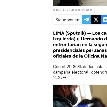
©
REUTERS
/ Liz Tasa/Stringer
Síguenos en
LIMA (Sputnik) — Los can
izquierda) y Hernando d
enfrentarían en la segun
presidenciales peruanas
oficiales de la Oficina 
Con el 20,36% de las actas c
campaña electoral, obtendrí
14,27%.