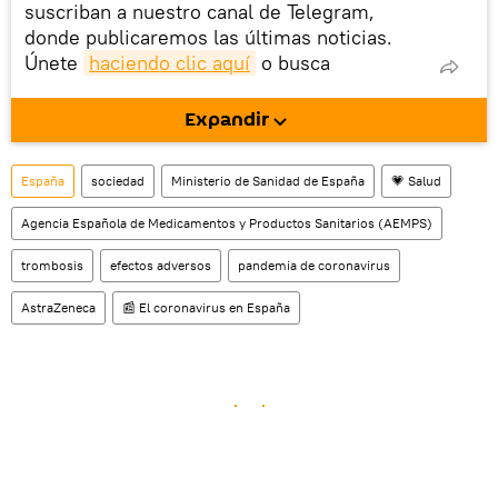
suscriban a nuestro canal de Telegram,
donde publicaremos las últimas noticias.
Únete
haciendo clic aquí
o busca
@sputnikmundo
en la aplicación. Además,
tenemos un canal aparte Sputnik Mundo
Expandir
Video.
España
sociedad
Ministerio de Sanidad de España
💗 Salud
Agencia Española de Medicamentos y Productos Sanitarios (AEMPS)
trombosis
efectos adversos
pandemia de coronavirus
AstraZeneca
📰 El coronavirus en España