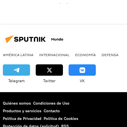
Mundo
AMÉRICA LATINA
INTERNACIONAL
ECONOMÍA
DEFENSA
M
Telegram
Twitter
VK
Quiénes somos
Condiciones de Uso
Productos y servicios
Contacto
Política de Privacidad
Politica de Cookies
Protección de datos (solicitud)
RSS