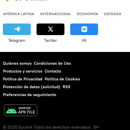
AMÉRICA LATINA
INTERNACIONAL
ECONOMÍA
DEFENSA
M
Telegram
Twitter
VK
Quiénes somos
Condiciones de Uso
Productos y servicios
Contacto
Política de Privacidad
Politica de Cookies
Protección de datos (solicitud)
RSS
Preferencias de seguimiento
© 2026 Sputnik Todos los derechos reservados. 18+