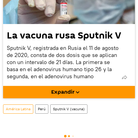
La vacuna rusa Sputnik V
Sputnik V, registrada en Rusia el 11 de agosto
de 2020, consta de dos dosis que se aplican
con un intervalo de 21 días. La primera se
basa en el adenovirus humano tipo 26 y la
segunda, en el adenovirus humano
recombinante del tipo 5.
Expandir
A principios de febrero, la revista científica
británica
The Lancet
publicó los resultados
provisionales de la tercera fase del ensayo
América Latina
Perú
Sputnik V (vacuna)
clínico de la vacuna rusa, que confirmaron
una seguridad y eficacia del 91,6%.
La vacuna está aprobada en 70 países de