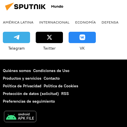
Mundo
AMÉRICA LATINA
INTERNACIONAL
ECONOMÍA
DEFENSA
M
Telegram
Twitter
VK
Quiénes somos
Condiciones de Uso
Productos y servicios
Contacto
Política de Privacidad
Politica de Cookies
Protección de datos (solicitud)
RSS
Preferencias de seguimiento