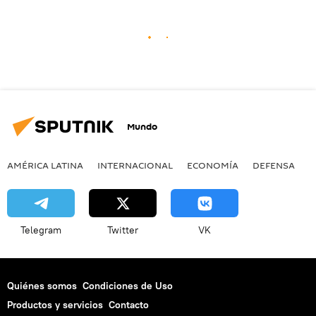
Mundo
AMÉRICA LATINA
INTERNACIONAL
ECONOMÍA
DEFENSA
M
Telegram
Twitter
VK
Quiénes somos
Condiciones de Uso
Productos y servicios
Contacto