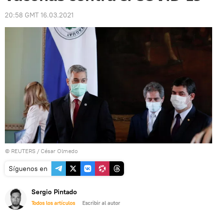
20:58 GMT 16.03.2021
©
REUTERS
/ César Olmedo
Síguenos en
Sergio Pintado
Todos los artículos
Escribir al autor