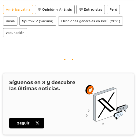
América Latina
💬 Opinión y Análisis
💬 Entrevistas
Perú
Rusia
Sputnik V (vacuna)
Elecciones generales en Perú (2021)
vacunación
Síguenos en
X
y descubre
las últimas noticias.
Seguir