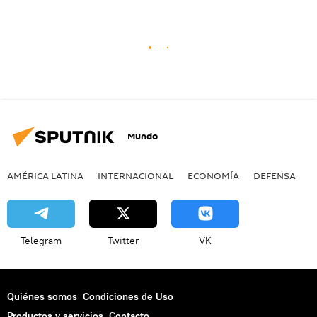
Mundo
AMÉRICA LATINA
INTERNACIONAL
ECONOMÍA
DEFENSA
M
Telegram
Twitter
VK
Quiénes somos
Condiciones de Uso
Productos y servicios
Contacto