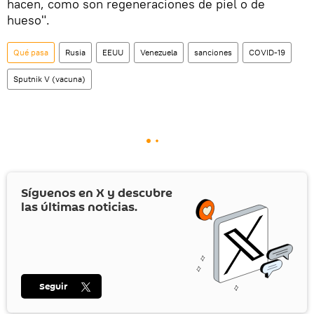
hacen, como son regeneraciones de piel o de
hueso".
Qué pasa
Rusia
EEUU
Venezuela
sanciones
COVID-19
Sputnik V (vacuna)
Síguenos en
X
y descubre
las últimas noticias.
Seguir