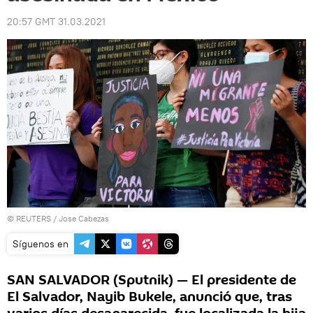
20:57 GMT 31.03.2021
©
REUTERS
/ Jose Cabezas
Síguenos en
SAN SALVADOR (Sputnik) — El presidente de
El Salvador, Nayib Bukele, anunció que, tras