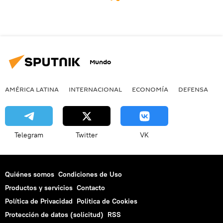
Mundo
AMÉRICA LATINA
INTERNACIONAL
ECONOMÍA
DEFENSA
M
Telegram
Twitter
VK
Quiénes somos
Condiciones de Uso
Productos y servicios
Contacto
Política de Privacidad
Politica de Cookies
Protección de datos (solicitud)
RSS