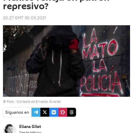
represivo?
20:27 GMT 30.03.2021
© Foto : Cortesía de Ernesto Álvarez
Síguenos en
Eliana Gilet
Desde México