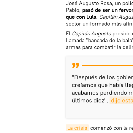
José Augusto Rosa, un polic
Pablo,
pasó de ser un fervor
que con Lula
.
Capitán Augu
sector uniformado más afín 
El
Capitán Augusto
preside 
llamada "bancada de la bala"
armas para combatir la deli
"Después de los gobie
creíamos que había lle
acabamos perdiendo má
últimos diez",
dijo es
La crisis
comenzó con la ren