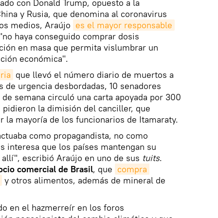
neado con Donald Trump, opuesto a la
hina y Rusia, que denomina al coronavirus
os medios, Araújo
es el mayor responsable
s "no haya conseguido comprar dosis
ación en masa que permita vislumbrar un
ación económica".
ria
que llevó el número diario de muertos a
as de urgencia desbordadas, 10 senadores
in de semana circuló una carta apoyada por 300
pidieron la dimisión del canciller, que
 la mayoría de los funcionarios de Itamaraty.
actuaba como propagandista, no como
les interesa que los países mantengan su
n allí", escribió Araújo en uno de sus
tuits
.
socio comercial de Brasil
, que
compra 
y otros alimentos, además de mineral de
do en el hazmerreír en los foros