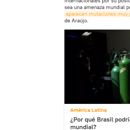
internacionales por su posi
sea una amenaza mundial po
aparecen mutaciones muy p
de Araújo.
América Latina
¿Por qué Brasil podr
mundial?