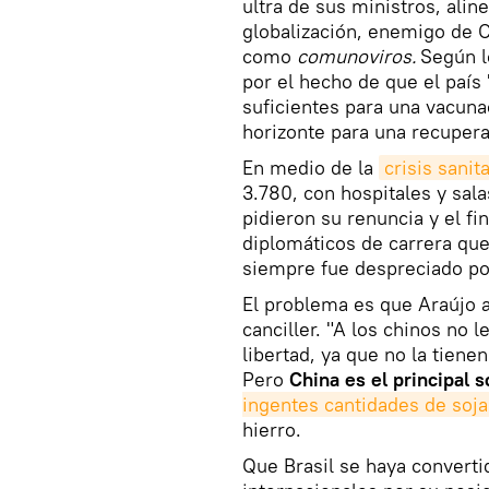
ultra de sus ministros, ali
globalización, enemigo de C
como
comunoviros.
Según l
por el hecho de que el paí
suficientes para una vacun
horizonte para una recuper
En medio de la
crisis sanita
3.780, con hospitales y sal
pidieron su renuncia y el f
diplomáticos de carrera que 
siempre fue despreciado por
El problema es que Araújo 
canciller. "A los chinos no 
libertad, ya que no la tiene
Pero
China es el principal 
ingentes cantidades de soja
hierro.
Que Brasil se haya converti