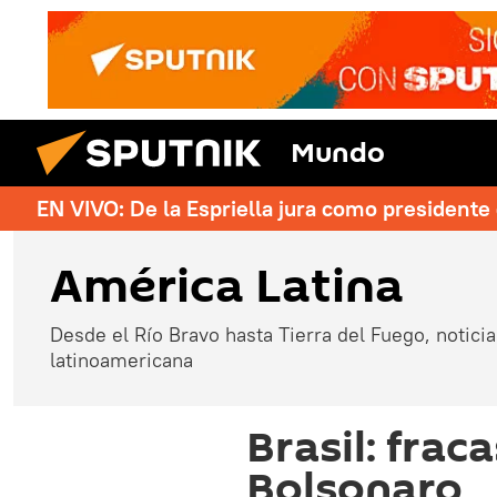
Mundo
EN VIVO: De la Espriella jura como president
América Latina
Desde el Río Bravo hasta Tierra del Fuego, noticias
latinoamericana
Brasil: frac
Bolsonaro