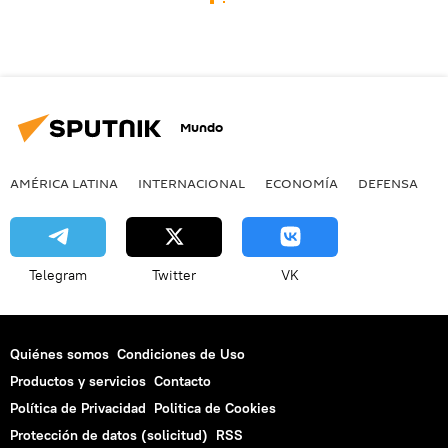
Mundo
AMÉRICA LATINA
INTERNACIONAL
ECONOMÍA
DEFENSA
M
Telegram
Twitter
VK
Quiénes somos
Condiciones de Uso
Productos y servicios
Contacto
Política de Privacidad
Politica de Cookies
Protección de datos (solicitud)
RSS