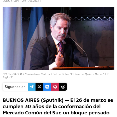
03:08 GMT 26.03.2021
CC BY-SA 2.0
/
Maria Jose Malnis
/
Felipe Solá- "El Pueblo Quiere Saber" UE
Siglo 21
Síguenos en
BUENOS AIRES (Sputnik) — El 26 de marzo se
cumplen 30 años de la conformación del
Mercado Común del Sur, un bloque pensado