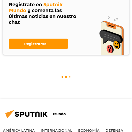
Regístrate en
Sputnik
Mundo
y comenta las
últimas noticias en nuestro
chat
Registrarse
Mundo
AMÉRICA LATINA
INTERNACIONAL
ECONOMÍA
DEFENSA
M