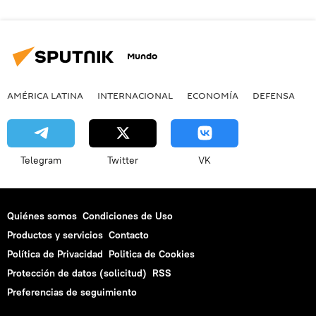
Mundo
AMÉRICA LATINA
INTERNACIONAL
ECONOMÍA
DEFENSA
M
Telegram
Twitter
VK
Quiénes somos
Condiciones de Uso
Productos y servicios
Contacto
Política de Privacidad
Politica de Cookies
Protección de datos (solicitud)
RSS
Preferencias de seguimiento