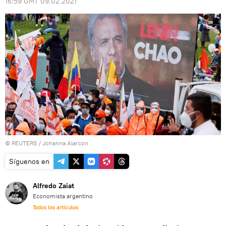
16:59 GMT 09.02.2021
©
REUTERS
/ Johanna Alarcon
Síguenos en
Alfredo Zaiat
Economista argentino
Todos los artículos