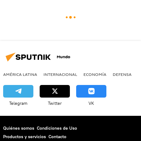
Mundo
AMÉRICA LATINA
INTERNACIONAL
ECONOMÍA
DEFENSA
M
Telegram
Twitter
VK
Quiénes somos
Condiciones de Uso
Productos y servicios
Contacto