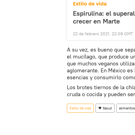
Estilo de vida
Espirulina: el supera
crecer en Marte
22 de febrero 2021, 22:08 GMT
A su vez, es bueno que sepa
el mucílago, que produce un
que muchos veganos utiliza
aglomerante. En México es h
esencias y consumirlo como
Los brotes tiernos de la c
cruda o cocida y pueden se
Estilo de vida
💗 Salud
alimentos