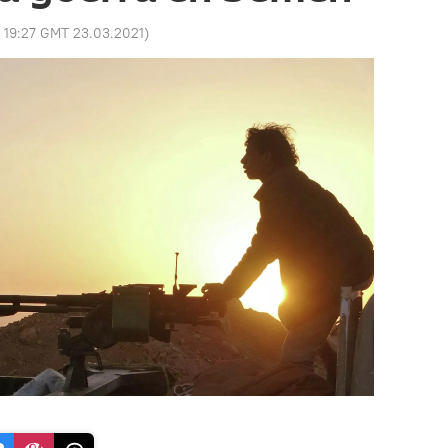
:
19:27 GMT 23.03.2021
)