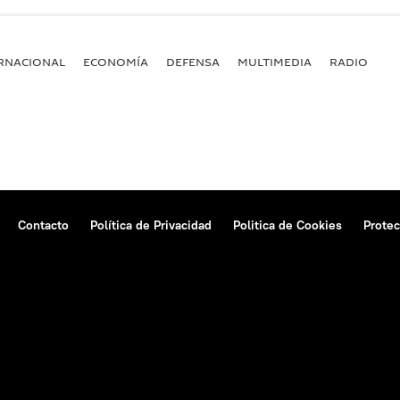
RNACIONAL
ECONOMÍA
DEFENSA
MULTIMEDIA
RADIO
Contacto
Política de Privacidad
Politica de Cookies
Protec