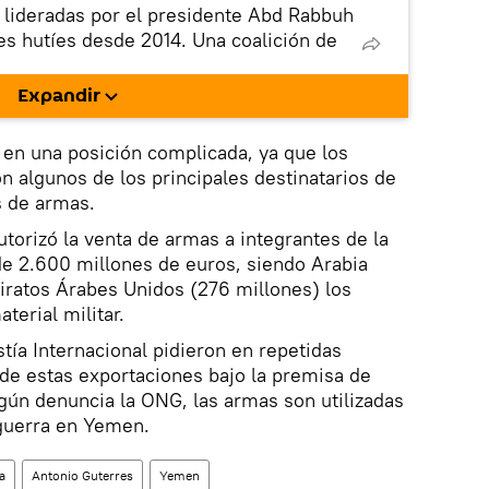
lideradas por el presidente Abd Rabbuh
es hutíes desde 2014. Una coalición de
ia Saudí lanzó una operación militar
Hadi reconocido internacionalmente en
Expandir
manteniendo el control sobre una gran
incluida la capital de Sanaa.
a en una posición complicada, ya que los
n algunos de los principales destinatarios de
s de armas.
utorizó la venta de armas a integrantes de la
de 2.600 millones de euros, siendo Arabia
iratos Árabes Unidos (276 millones) los
terial militar.
ía Internacional pidieron en repetidas
de estas exportaciones bajo la premisa de
gún denuncia la ONG, las armas son utilizadas
guerra en Yemen.
a
Antonio Guterres
Yemen