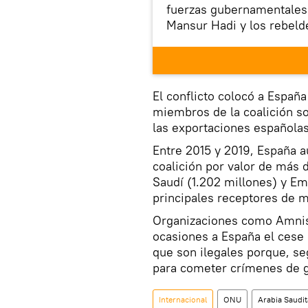
fuerzas gubernamentales 
Mansur Hadi y los rebeld
estados liderada por Arab
para apoyar al gobierno 
2015. Los hutíes siguen 
parte del norte del país, 
El conflicto colocó a Españ
miembros de la coalición so
las exportaciones española
Entre 2015 y 2019, España a
coalición por valor de más 
Saudí (1.202 millones) y Em
principales receptores de ma
Organizaciones como Amnist
ocasiones a España el cese 
que son ilegales porque, se
para cometer crímenes de 
Internacional
ONU
Arabia Saudit