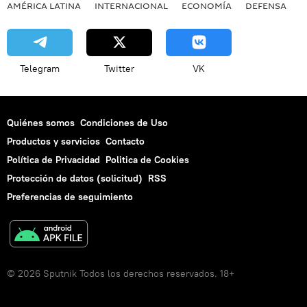
AMÉRICA LATINA
INTERNACIONAL
ECONOMÍA
DEFENSA
M
Telegram
Twitter
VK
Quiénes somos
Condiciones de Uso
Productos y servicios
Contacto
Política de Privacidad
Politica de Cookies
Protección de datos (solicitud)
RSS
Preferencias de seguimiento
© 2026 Sputnik Todos los derechos reservados. 18+