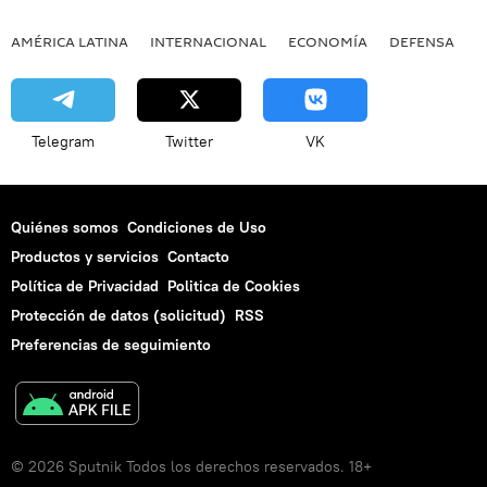
AMÉRICA LATINA
INTERNACIONAL
ECONOMÍA
DEFENSA
M
Telegram
Twitter
VK
Quiénes somos
Condiciones de Uso
Productos y servicios
Contacto
Política de Privacidad
Politica de Cookies
Protección de datos (solicitud)
RSS
Preferencias de seguimiento
© 2026 Sputnik Todos los derechos reservados. 18+