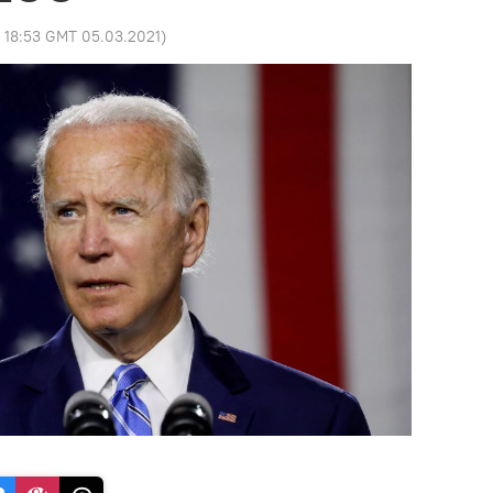
:
18:53 GMT 05.03.2021
)