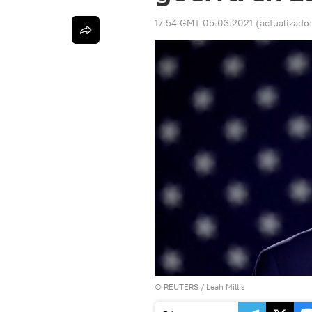
17:54 GMT 05.03.2021
(actualizado
©
REUTERS
/ Leah Millis