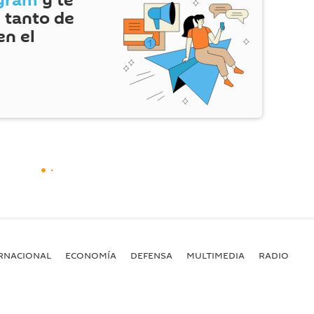
gram
y te
 tanto de
en el
RNACIONAL
ECONOMÍA
DEFENSA
MULTIMEDIA
RADIO