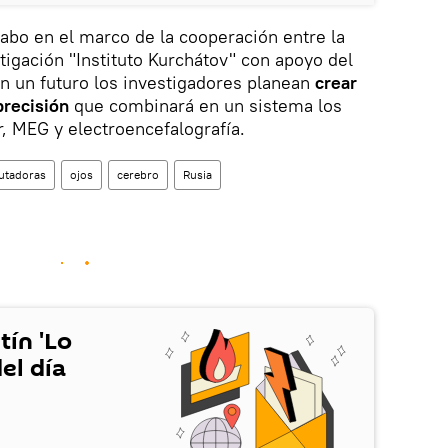
cabo en el marco de la cooperación entre la
igación "Instituto Kurchátov" con apoyo del
En un futuro los investigadores planean
crear
precisión
que combinará en un sistema los
, MEG y electroencefalografía.
tadoras
ojos
cerebro
Rusia
tín 'Lo
el día