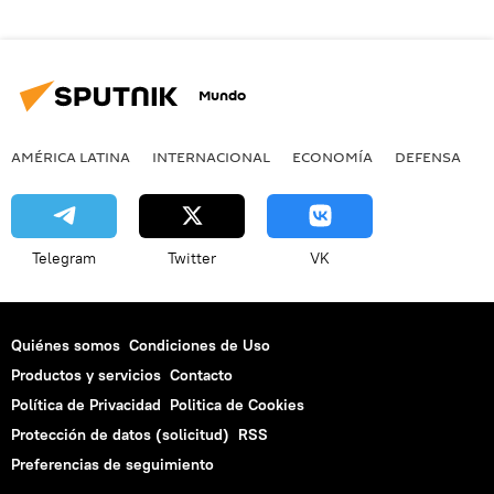
Mundo
AMÉRICA LATINA
INTERNACIONAL
ECONOMÍA
DEFENSA
M
Telegram
Twitter
VK
Quiénes somos
Condiciones de Uso
Productos y servicios
Contacto
Política de Privacidad
Politica de Cookies
Protección de datos (solicitud)
RSS
Preferencias de seguimiento