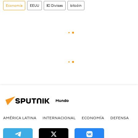
Economía
EEUU
💶 Divisas
bitcóin
Mundo
AMÉRICA LATINA
INTERNACIONAL
ECONOMÍA
DEFENSA
M