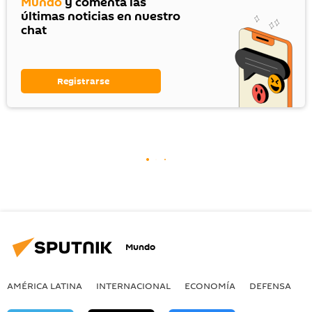
Mundo
y comenta las
últimas noticias en nuestro
chat
Registrarse
Mundo
AMÉRICA LATINA
INTERNACIONAL
ECONOMÍA
DEFENSA
M