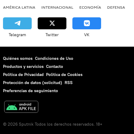
AMÉRICA LATINA
INTERNACIONAL
ECONOMÍA
DEFENSA
M
Telegram
Twitter
VK
Quiénes somos
Condiciones de Uso
Productos y servicios
Contacto
Política de Privacidad
Politica de Cookies
Protección de datos (solicitud)
RSS
Preferencias de seguimiento
© 2026 Sputnik Todos los derechos reservados. 18+