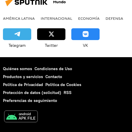
Mundo
AMÉRICA LATINA
INTERNACIONAL
ECONOMÍA
DEFENSA
M
Telegram
Twitter
VK
Quiénes somos
Condiciones de Uso
Productos y servicios
Contacto
Política de Privacidad
Politica de Cookies
Protección de datos (solicitud)
RSS
Preferencias de seguimiento