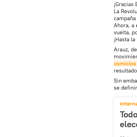
¡Gracias 
La Revol
campaña s
Ahora, a 
vuelta, p
¡Hasta la
​Arauz, d
movimien
comicios 
resultado
Sin embar
se defini
Intern
Todo
elec