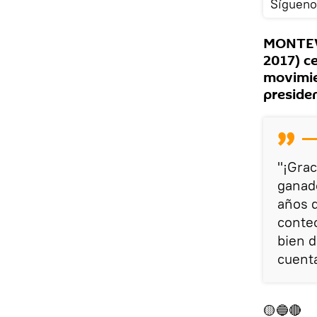
Sígueno
MONTEVI
2017) ce
movimien
presiden
"¡Grac
ganad
años d
conteo
bien d
cuenta
🟡🔵🔴