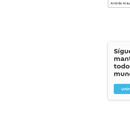
Andrés Arau
Sígu
mant
todo
mun
Uni