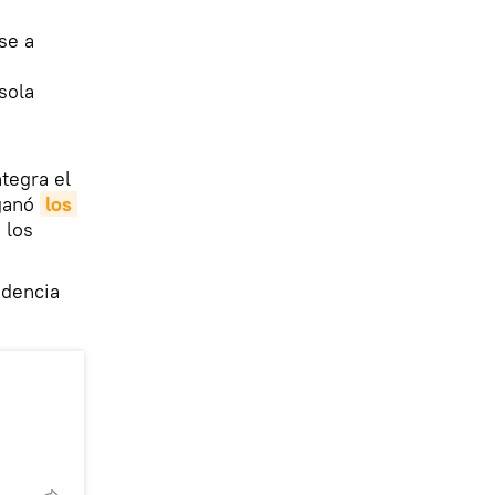
se a
sola
ntegra el
 ganó
los 
 los
idencia