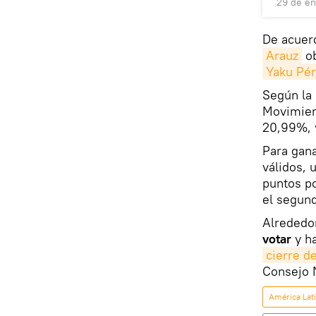
29 de en
De acuerd
Arauz
ob
Yaku Pé
Según la 
Movimien
20,99%, 
Para gana
válidos, 
puntos po
el segund
Alrededo
votar
y ha
cierre de
Consejo N
América Lat