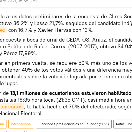
ero 2021, 15:55 GMT
o a los datos preliminares de la encuesta de Clima Soc
tuvo 36,2% y Lasso 21,7%, seguidos del candidato ind
rez
con 16,7% y Xavier Hervas con 13%.
encuesta a boca de urna de CEDATOS, Arauz, el candida
to Político de Rafael Correa (2007-2017), obtuvo 34,9
y Pérez 17,99%.
r en primera vuelta, se requiere 50% más uno de los v
u obtener 40% de los votos válidos y una diferencia may
rcentuales sobre la votación lograda por el binomio ub
o lugar.
r de
13,1 millones de ecuatorianos estuvieron habilitado
sta las 16:35 hora local (21:35 GMT), casi media hora a
 circuitos
, lo había hecho el 76% del electorado, según
acional Electoral.
ina
Internacional
Elecciones presidenciales en Ecuador (2021)
Rafael Co