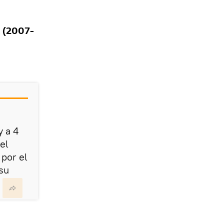
 (2007-
 a 4
el
 por el
 su