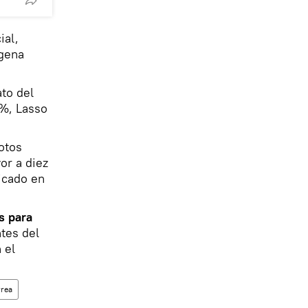
ial,
ígena
to del
4%, Lasso
otos
or a diez
icado en
s para
ntes del
 el
rrea