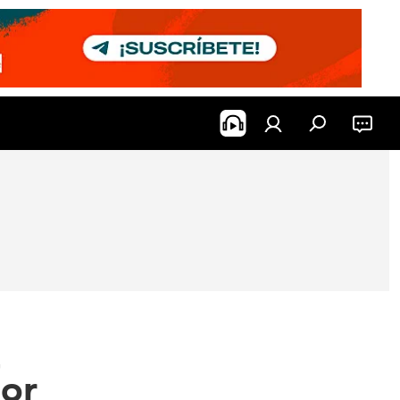
a
dor