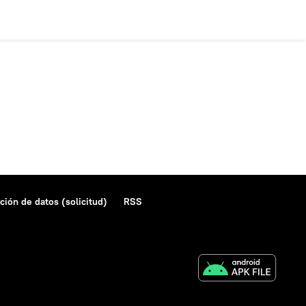
ción de datos (solicitud)
RSS