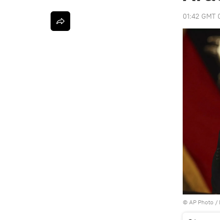
01:42 GMT 
© AP Photo /