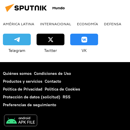
Mundo
AMÉRICA LATINA
INTERNACIONAL
ECONOMÍA
DEFENSA
M
Telegram
Twitter
VK
Quiénes somos
Condiciones de Uso
Productos y servicios
Contacto
Política de Privacidad
Politica de Cookies
Protección de datos (solicitud)
RSS
Preferencias de seguimiento