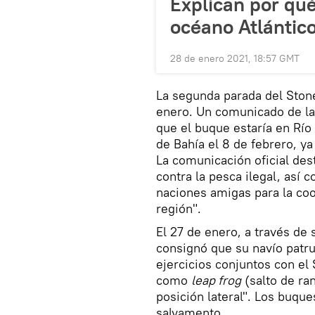
Explican por qué
océano Atlántic
28 de enero 2021, 18:57 GMT
La segunda parada del Stone 
enero. Un comunicado de la
que el buque estaría en Río
de Bahía el 8 de febrero, y
La comunicación oficial des
contra la pesca ilegal, así 
naciones amigas para la coo
región".
El 27 de enero, a través de 
consignó que su navío patru
ejercicios conjuntos con e
como
leap frog
(salto de ra
posición lateral". Los buqu
salvamento.