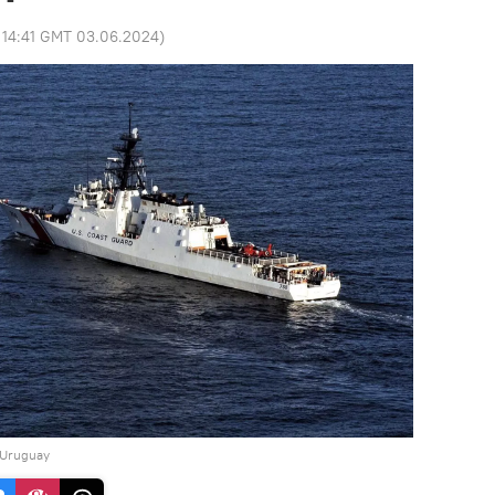
:
14:41 GMT 03.06.2024
)
 Uruguay