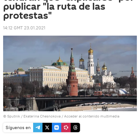
publicar "la ruta de las
protestas"
14:12 GMT 23.01.2021
© Sputnik / Ekaterina Chesnokova
/
Acceder al contenido multimedia
Síguenos en