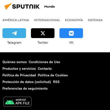
Mundo
AMÉRICA LATINA
INTERNACIONAL
ECONOMÍA
DEFENSA
M
Telegram
Twitter
VK
Quiénes somos
Condiciones de Uso
Productos y servicios
Contacto
Política de Privacidad
Politica de Cookies
Protección de datos (solicitud)
RSS
Preferencias de seguimiento