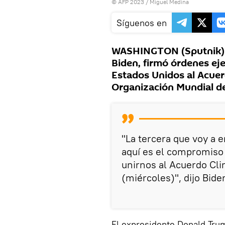
© AFP 2023 / Miguel Medina
Síguenos en
WASHINGTON (Sputnik) —
Biden, firmó órdenes eje
Estados Unidos al Acuerd
Organización Mundial de
"La tercera que voy a 
aquí es el compromiso 
unirnos al Acuerdo Clim
(miércoles)", dijo Bide
El expresidente Donald Trum