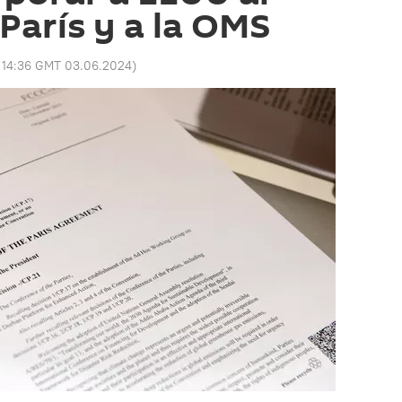
París y a la OMS
:
14:36 GMT 03.06.2024
)