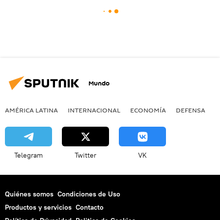
Mundo
AMÉRICA LATINA
INTERNACIONAL
ECONOMÍA
DEFENSA
M
Telegram
Twitter
VK
Quiénes somos
Condiciones de Uso
Productos y servicios
Contacto