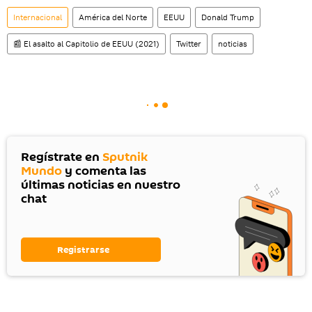
Internacional
América del Norte
EEUU
Donald Trump
📰 El asalto al Capitolio de EEUU (2021)
Twitter
noticias
Regístrate en
Sputnik
Mundo
y comenta las
últimas noticias en nuestro
chat
Registrarse