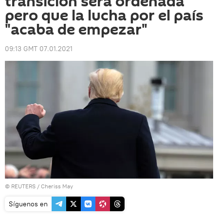
transición será ordenada
pero que la lucha por el país
"acaba de empezar"
09:13 GMT 07.01.2021
©
REUTERS
/ Cheriss May
Síguenos en