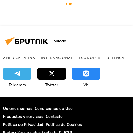
Mundo
AMÉRICA LATINA
INTERNACIONAL
ECONOMÍA
DEFENSA
M
Telegram
Twitter
VK
Quiénes somos
Condiciones de Uso
Productos y servicios
Contacto
Política de Privacidad
Politica de Cookies
Protección de datos (solicitud)
RSS