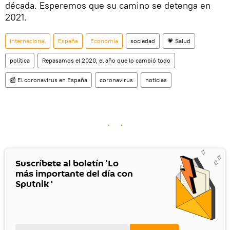
década. Esperemos que su camino se detenga en
2021.
Internacional
España
Economía
sociedad
💗 Salud
política
Repasamos el 2020, el año que lo cambió todo
📰 El coronavirus en España
coronavirus
noticias
Suscríbete al boletín 'Lo
más importante del día con
Sputnik '