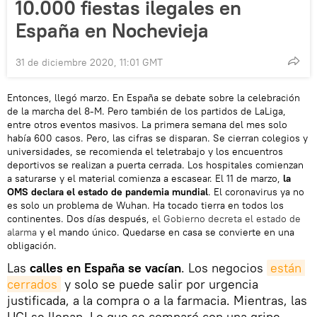
10.000 fiestas ilegales en
España en Nochevieja
31 de diciembre 2020, 11:01 GMT
Entonces, llegó marzo. En España se debate sobre la celebración
de la marcha del 8-M. Pero también de los partidos de LaLiga,
entre otros eventos masivos. La primera semana del mes solo
había 600 casos. Pero, las cifras se disparan. Se cierran colegios y
universidades, se recomienda el teletrabajo y los encuentros
deportivos se realizan a puerta cerrada. Los hospitales comienzan
a saturarse y el material comienza a escasear. El 11 de marzo,
la
OMS declara el estado de pandemia mundial
. El coronavirus ya no
es solo un problema de Wuhan. Ha tocado tierra en todos los
continentes. Dos días después,
el Gobierno decreta el estado de
alarma
y el mando único. Quedarse en casa se convierte en una
obligación.
Las
calles en España se vacían
. Los negocios
están 
cerrados
y solo se puede salir por urgencia
justificada, a la compra o a la farmacia. Mientras, las
UCI se llenan. Lo que se comparó con una gripe,