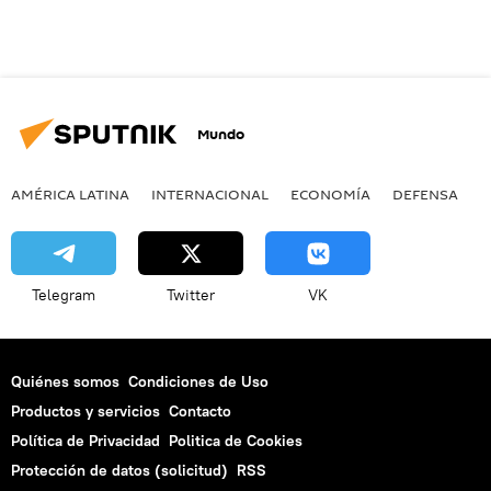
Mundo
AMÉRICA LATINA
INTERNACIONAL
ECONOMÍA
DEFENSA
M
Telegram
Twitter
VK
Quiénes somos
Condiciones de Uso
Productos y servicios
Contacto
Política de Privacidad
Politica de Cookies
Protección de datos (solicitud)
RSS