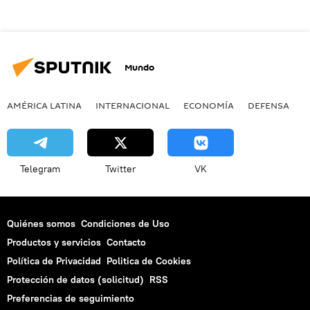
Mundo
AMÉRICA LATINA
INTERNACIONAL
ECONOMÍA
DEFENSA
M
Telegram
Twitter
VK
Quiénes somos
Condiciones de Uso
Productos y servicios
Contacto
Política de Privacidad
Politica de Cookies
Protección de datos (solicitud)
RSS
Preferencias de seguimiento