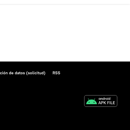
ción de datos (solicitud)
RSS