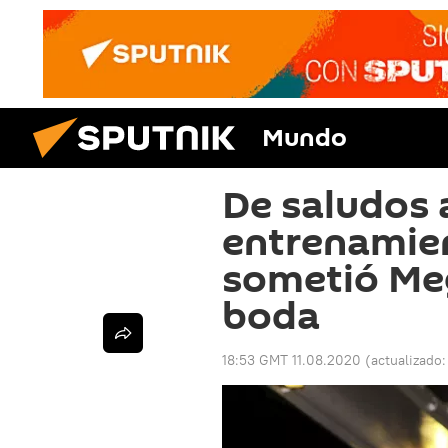
Mundo
De saludos 
entrenamien
sometió Me
boda
18:53 GMT 11.08.2020
(actualizado