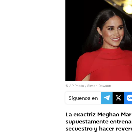
© AP Photo / Simon Dawson
Síguenos en
La exactriz Meghan Mark
supuestamente entrenad
secuestro y hacer rever