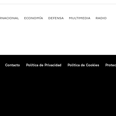
RNACIONAL
ECONOMÍA
DEFENSA
MULTIMEDIA
RADIO
Contacto
Política de Privacidad
Politica de Cookies
Protec