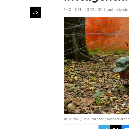
19:02 GMT 20.12.2020
(actualizado
© Sputnik / Said Tsarnaev
/
Acceder al co