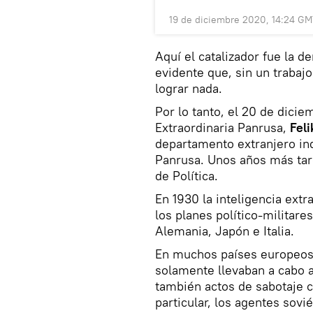
19 de diciembre 2020, 14:24 G
Aquí el catalizador fue la d
evidente que, sin un trabajo
lograr nada.
Por lo tanto, el 20 de dici
Extraordinaria Panrusa,
Feli
departamento extranjero in
Panrusa. Unos años más tar
de Política.
En 1930 la inteligencia ext
los planes político-militare
Alemania, Japón e Italia.
En muchos países europeo
solamente llevaban a cabo ac
también actos de sabotaje co
particular, los agentes sovi