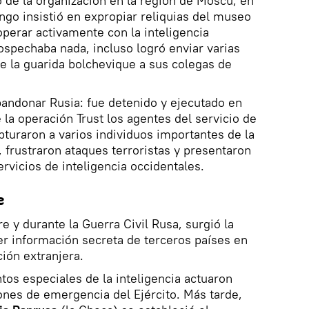
o de la organización en la región de Moscú, en
ango insistió en expropiar reliquias del museo
operar activamente con la inteligencia
sospechaba nada, incluso logró enviar varias
e la guarida bolchevique a sus colegas de
abandonar Rusia: fue detenido y ejecutado en
la operación Trust los agentes del servicio de
turaron a varios individuos importantes de la
, frustraron ataques terroristas y presentaron
ervicios de inteligencia occidentales.
te
e y durante la Guerra Civil Rusa, surgió la
r información secreta de terceros países en
ión extranjera.
tos especiales de la inteligencia actuaron
ones de emergencia del Ejército. Más tarde,