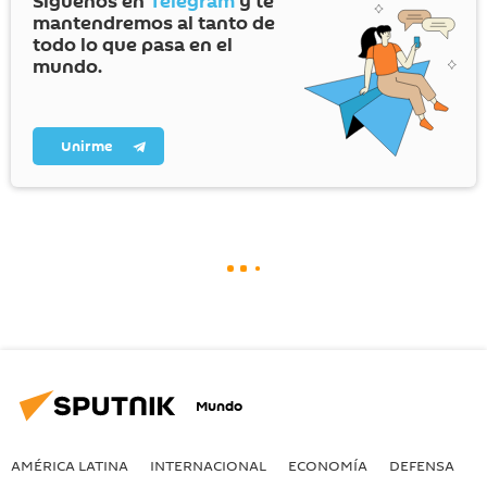
Síguenos en
Telegram
y te
mantendremos al tanto de
todo lo que pasa en el
mundo.
Unirme
Mundo
AMÉRICA LATINA
INTERNACIONAL
ECONOMÍA
DEFENSA
M