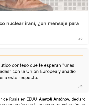
ico nuclear iraní, ¿un mensaje para
T
lítico confesó que le esperan "unas
adas" con la Unión Europea y añadió
es a este respecto.
or de Rusia en EEUU,
Anatoli Antónov
, declaró
a cooperación con la nueva administración en