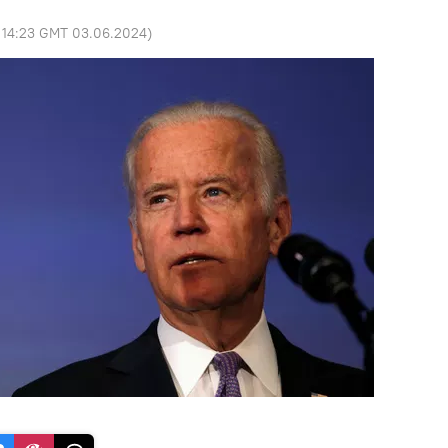
:
14:23 GMT 03.06.2024
)