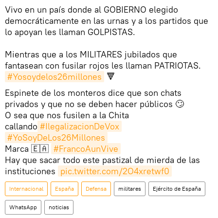
Vivo en un país donde al GOBIERNO elegido
democráticamente en las urnas y a los partidos que
lo apoyan les llaman GOLPISTAS.
Mientras que a los MILITARES jubilados que
fantasean con fusilar rojos les llaman PATRIOTAS.
#Yosoydelos26millones
🔻
Espinete de los monteros dice que son chats
privados y que no se deben hacer públicos 🙄
O sea que nos fusilen a la Chita
callando
#IlegalizacionDeVox
#YoSoyDeLos26Millones
Marca 🇪🇦
#FrancoAunVive
Hay que sacar todo este pastizal de mierda de las
instituciones
pic.twitter.com/2O4xretwf0
Internacional
España
Defensa
militares
Ejército de España
WhatsApp
noticias