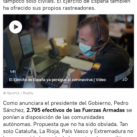
tampoco solo civiles. El Ejército de España también
ha ofrecido sus propios rastreadores.
Reproducir
vídeo
1:41
El Ejército de España ya persigue al coronavirus | Vídeo
© Sputnik / Ruptly
Como anunciara el presidente del Gobierno, Pedro
Sánchez,
2.795 efectivos de las Fuerzas Armadas
se
ponían a disposición de las comunidades
autónomas. Propuesta que no ha sido obviada. Tan
solo Cataluña, La Rioja, País Vasco y Extremadura no