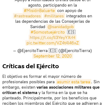
agosto, participando en la
#MisiónBaluarte
con apoyo de
#rastreadores
#militares
integrados en
las dependencias de las Consejerías de
Sanidad
@sanidadgob
#Somostuejército
🇪🇸
https://t.co/ll3YeyYXrH
pic.twitter.com/VZ4t4l46xZ
— @EjercitoTierra 🇪🇸 (@EjercitoTierra)
September 12, 2020
Críticas del Ejército
El objetivo es formar el mayor número de
profesionales posibles para
asumir esta tarea
. Sin
embargo, existen
varias asociaciones militares que
critican el sistema
y la forma en la que se ha
planteado. Principalmente, por los beneficios que
reciben los miembros del Ejército que se adhieren a