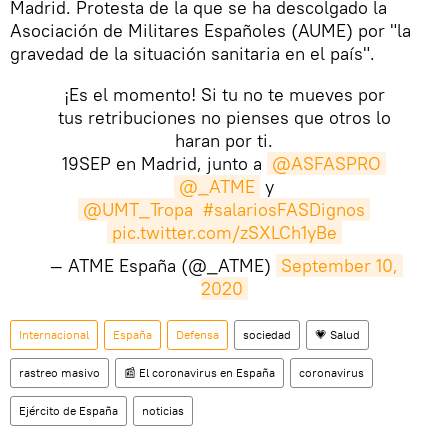
Madrid. Protesta de la que se ha descolgado la
Asociación de Militares Españoles (AUME) por "la
gravedad de la situación sanitaria en el país".
¡Es el momento! Si tu no te mueves por
tus retribuciones no pienses que otros lo
haran por ti.
19SEP en Madrid, junto a
@ASFASPRO
@_ATME
y
@UMT_Tropa
#salariosFASDignos
pic.twitter.com/zSXLCh1yBe
— ATME España (@_ATME)
September 10, 
2020
Internacional
España
Defensa
sociedad
💗 Salud
rastreo masivo
📰 El coronavirus en España
coronavirus
Ejército de España
noticias