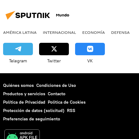
Mundo
AMÉRICA LATINA
INTERNACIONAL
ECONOMÍA
DEFENSA
M
Telegram
Twitter
VK
Quiénes somos
Condiciones de Uso
Productos y servicios
Contacto
Política de Privacidad
Politica de Cookies
Protección de datos (solicitud)
RSS
Preferencias de seguimiento